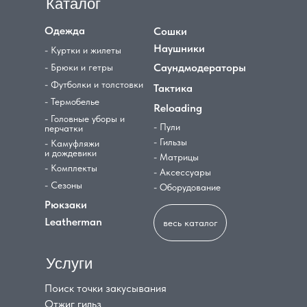
Каталог
Одежда
Сошки
Наушники
- Куртки и жилеты
Саундмодераторы
- Брюки и гетры
- Футболки и толстовки
Тактика
- Термобелье
Reloading
- Головные уборы и
- Пули
перчатки
- Гильзы
- Камуфляжи
и дождевики
- Матрицы
- Комплекты
- Аксессуары
- Сезоны
- Оборудование
Рюкзаки
Leatherman
весь каталог
Услуги
Поиск точки закусывания
Отжиг гильз