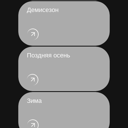
Демисезон
Поздняя осень
Зима