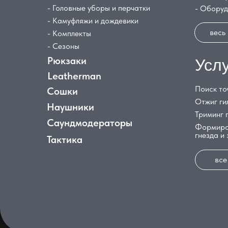
- Головные уборы и перчатки
- Обору
- Камуфляжи и дождевики
весь
- Комплекты
- Сезоны
Рюкзаки
Усл
Leatherman
Поиск то
Сошки
Отжиг ги
Наушники
Триминг 
Саундмодераторы
Формиро
гнезда и
Тактика
все