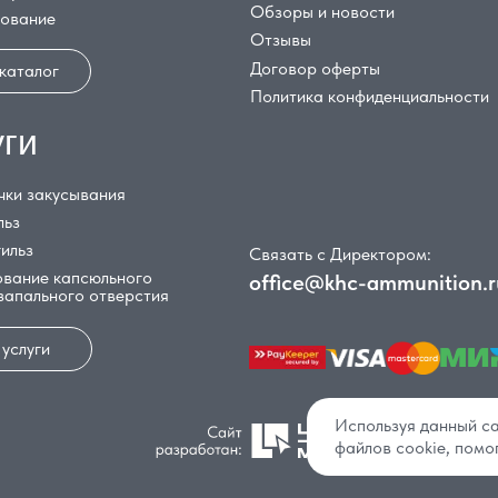
Обзоры и новости
дование
Отзывы
Договор оферты
 каталог
Политика конфиденциальности
уги
чки закусывания
льз
гильз
Связать с Директором:
вание капсюльного
office@khc-ammunition.r
 запального отверстия
 услуги
Используя данный са
файлов cookie, помо