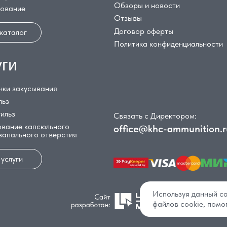
Обзоры и новости
дование
Отзывы
Договор оферты
 каталог
Политика конфиденциальности
уги
чки закусывания
льз
гильз
Связать с Директором:
вание капсюльного
office@khc-ammunition.r
 запального отверстия
 услуги
Используя данный са
файлов cookie, помо