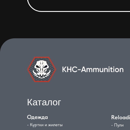
Каталог
Одежда
Reload
- Куртки и жилеты
- Пули