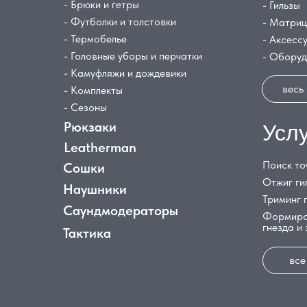
- Брюки и гетры
- Гильзы
- Футболки и толстовки
- Матри
- Термобелье
- Аксесс
- Головные уборы и перчатки
- Обору
- Камуфляжи и дождевики
весь
- Комплекты
- Сезоны
Рюкзаки
Усл
Leatherman
Поиск то
Сошки
Отжиг ги
Наушники
Триминг 
Саундмодераторы
Формиро
гнезда и
Тактика
все