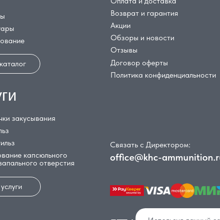
Оплата и доставка
Возврат и гарантия
цы
Акции
уары
Обзоры и новости
дование
Отзывы
Договор оферты
 каталог
Политика конфиденциальности
уги
чки закусывания
льз
гильз
Связать с Директором:
вание капсюльного
office@khc-ammunition.r
 запального отверстия
 услуги