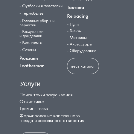
- Футболки и толстовки
Тактика
- Термобелье
Reloading
- Головные уборы и
- Пули
перчатки
- Гильзы
- Камуфляжи
и дождевики
- Матрицы
- Комплекты
- Аксессуары
- Сезоны
- Оборудование
Рюкзаки
Leatherman
весь каталог
Услуги
Поиск точки закусывания
Отжиг гильз
Триминг гильз
Формирование капсюльного
гнезда и запального отверстия