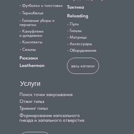
- Футболки и толстовки
Тактика
- Термобелье
Reloading
- Головные уборы и
- Пули
перчатки
- Гильзы
- Камуфляжи
и дождевики
- Матрицы
- Комплекты
- Аксессуары
- Сезоны
- Оборудование
Рюкзаки
Leatherman
весь каталог
Услуги
Поиск точки закусывания
Отжиг гильз
Триминг гильз
Формирование капсюльного
гнезда и запального отверстия