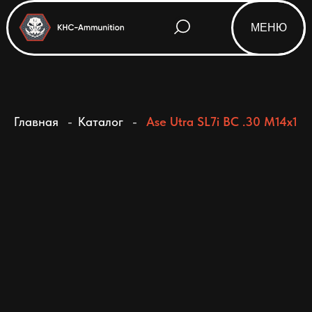
МЕНЮ
Html code will be here
Главная
-
Каталог
-
Ase Utra SL7i BC .30 M14x1