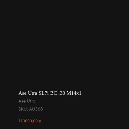
Ase Utra SL7i BC .30 M14x1
Ase Utra
SKU:
AU568
110000,00
р.