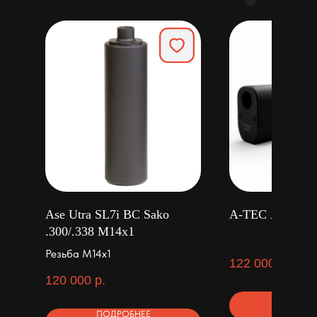
Ase Utra SL7i BC Sako
A-TEC A12 Sho
.300/.338 M14x1
Резьба M14x1
122 000
р.
120 000
р.
ПОДРОБ
ПОДРОБНЕЕ