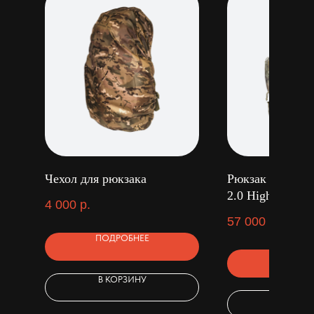
Чехол для рюкзака
Рюкзак Slumber
2.0 Highlander
4 000
р.
57 000
р.
ПОДРОБНЕЕ
ПОДРОБ
В КОРЗИНУ
В КОРЗ