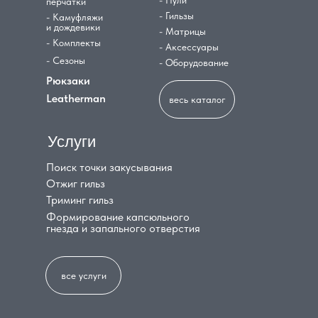
- Пули
перчатки
- Гильзы
- Камуфляжи
и дождевики
- Матрицы
- Комплекты
- Аксессуары
- Сезоны
- Оборудование
Рюкзаки
Leatherman
весь каталог
Услуги
Поиск точки закусывания
Отжиг гильз
Триминг гильз
Формирование капсюльного
гнезда и запального отверстия
все услуги