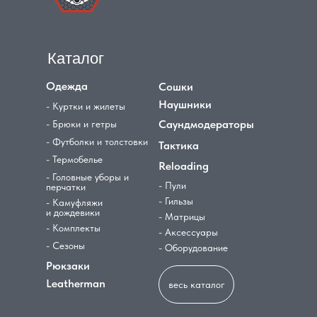
Каталог
Одежда
Сошки
Наушники
- Куртки и жилеты
Саундмодераторы
- Брюки и гетры
- Футболки и толстовки
Тактика
- Термобелье
Reloading
- Головные уборы и
- Пули
перчатки
- Гильзы
- Камуфляжи
и дождевики
- Матрицы
- Комплекты
- Аксессуары
- Сезоны
- Оборудование
Рюкзаки
Leatherman
весь каталог