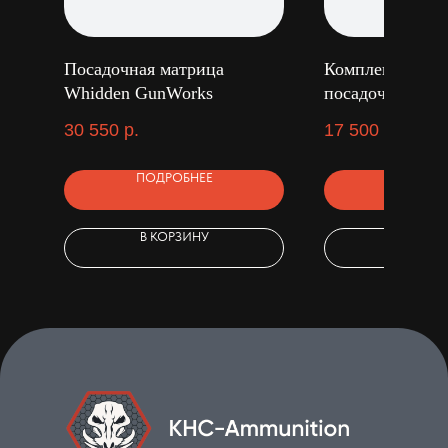
Посадочная матрица
Комплект матриц
Whidden GunWorks
посадочная RC
30 550
р.
17 500
р.
ПОДРОБНЕЕ
ПОДРОБ
В КОРЗИНУ
В КОРЗ