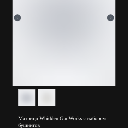
Матрица Whidden GunWorks с набором
бушингов