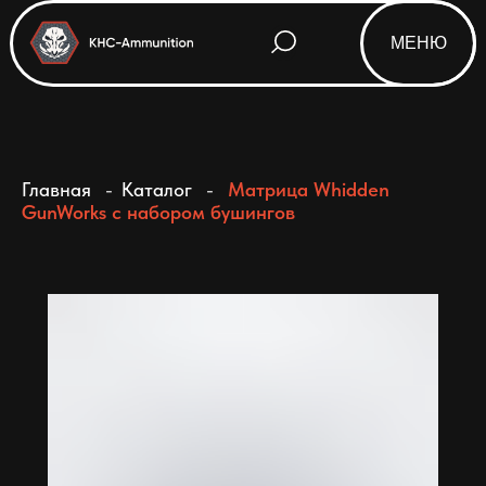
МЕНЮ
Html code will be here
Главная
-
Каталог
-
Матрица Whidden
GunWorks с набором бушингов