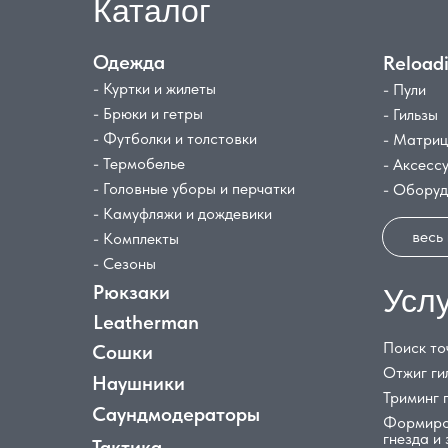
Каталог
Одежда
Reload
- Куртки и жилеты
- Пули
- Брюки и гетры
- Гильзы
- Футболки и толстовки
- Матри
- Термобелье
- Аксесс
- Головные уборы и перчатки
- Обору
- Камуфляжи и дождевики
весь
- Комплекты
- Сезоны
Рюкзаки
Усл
Leatherman
Поиск то
Сошки
Отжиг ги
Наушники
Триминг 
Саундмодераторы
Формиро
гнезда и
Тактика