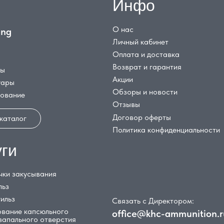
Инфо
О нас
ing
Личный кабинет
Оплата и доставка
Возврат и гарантия
цы
Акции
уары
Обзоры и новости
дование
Отзывы
Договор оферты
 каталог
Политика конфиденциальности
уги
чки закусывания
льз
гильз
Связать с Директором:
вание капсюльного
office@khc-ammunition.r
 запального отверстия