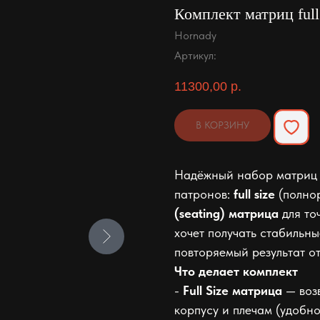
Комплект матриц full
Hornady
Артикул:
11300,00
р.
В КОРЗИНУ
Надёжный набор матриц 
патронов:
full size
(полно
(seating) матрица
для точ
хочет получать стабильны
повторяемый результат от
Что делает комплект
-
Full Size матрица
— воз
корпусу и плечам (удобно