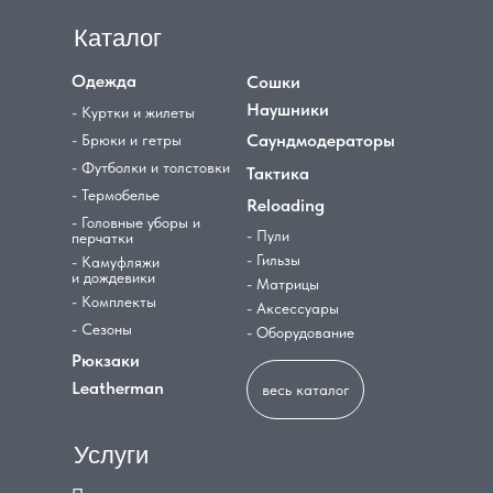
Каталог
Одежда
Сошки
Наушники
- Куртки и жилеты
Саундмодераторы
- Брюки и гетры
- Футболки и толстовки
Тактика
- Термобелье
Reloading
- Головные уборы и
- Пули
перчатки
- Гильзы
- Камуфляжи
и дождевики
- Матрицы
- Комплекты
- Аксессуары
- Сезоны
- Оборудование
Рюкзаки
Leatherman
весь каталог
Услуги