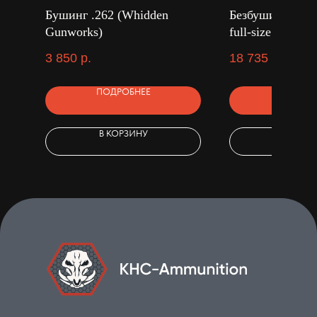
Бушинг .262 (Whidden
Безбушинговая 
Gunworks)
full-size матри
GunWorks
3 850
р.
18 735
р.
ПОДРОБНЕЕ
ПОДРОБ
В КОРЗИНУ
В КОРЗ