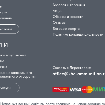
Возврат и гарантия
цы
Акции
уары
Обзоры и новости
дование
Отзывы
Договор оферты
 каталог
Политика конфиденциальности
уги
чки закусывания
льз
гильз
Связать с Директором:
вание капсюльного
office@khc-ammunition.r
 запального отверстия
 услуги
Используя данный сайт, вы даете согласие на использование ф