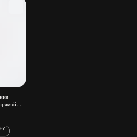
ения
 прямой
ИНУ