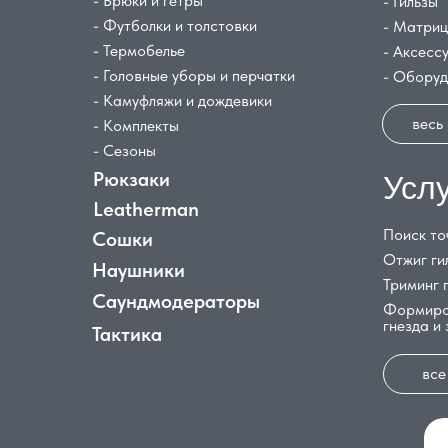
- Брюки и гетры
- Гильзы
- Футболки и толстовки
- Матри
- Термобелье
- Аксесс
- Головные уборы и перчатки
- Обору
- Камуфляжи и дождевики
весь
- Комплекты
- Сезоны
Рюкзаки
Усл
Leatherman
Поиск то
Сошки
Отжиг ги
Наушники
Триминг 
Саундмодераторы
Формиро
гнезда и
Тактика
все