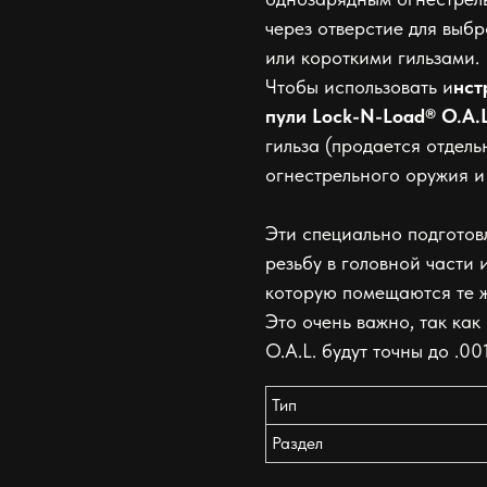
через отверстие для выбр
или короткими гильзами.
Чтобы использовать и
нст
пули Lock-N-Load® O.A.L
гильза (продается отдель
огнестрельного оружия и
Эти специально подгото
резьбу в головной части 
которую помещаются те ж
Это очень важно, так ка
O.A.L. будут точны до .001
Тип
Раздел