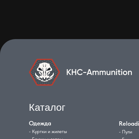
Каталог
Одежда
Reload
- Куртки и жилеты
- Пули