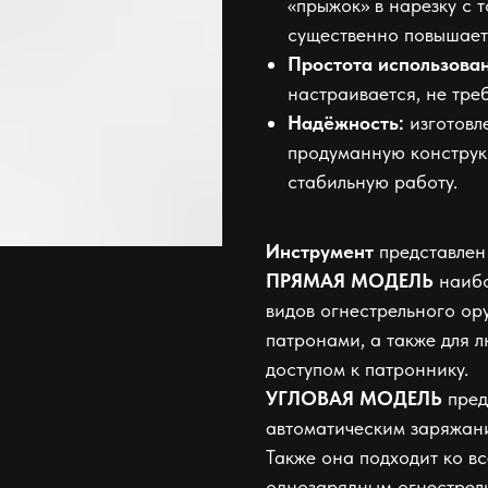
«прыжок» в нарезку с т
существенно повышает 
Простота использован
настраивается, не тре
Надёжность:
изготовл
продуманную конструкц
стабильную работу.
Инструмент
представлен
ПРЯМАЯ МОДЕЛЬ
наибо
видов огнестрельного ор
патронами, а также для 
доступом к патроннику.
УГЛОВАЯ МОДЕЛЬ
пред
автоматическим заряжани
Также она подходит ко в
однозарядным огнестрель