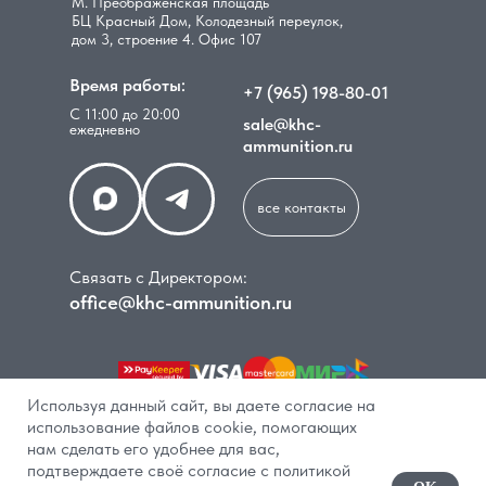
М. Преображенская площадь
БЦ Красный Дом, Колодезный переулок,
дом 3, строение 4. Офис 107
Время работы:
+7 (965) 198-80-01
С 11:00 до 20:00
sale@khc-
ежедневно
ammunition.ru
все контакты
Связать с Директором:
office@khc-ammunition.ru
Используя данный сайт, вы даете согласие на
использование файлов cookie, помогающих
нам сделать его удобнее для вас,
подтверждаете своё согласие с политикой
В КОРЗИНУ