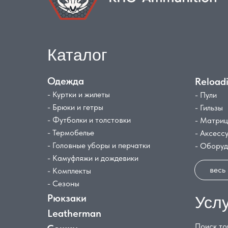
Каталог
Одежда
Reload
- Куртки и жилеты
- Пули
- Брюки и гетры
- Гильзы
- Футболки и толстовки
- Матри
- Термобелье
- Аксесс
- Головные уборы и перчатки
- Обору
- Камуфляжи и дождевики
весь
- Комплекты
- Сезоны
Рюкзаки
Усл
Leatherman
Поиск то