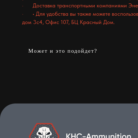
· Доставка транспортными компаниями Энер
· • Для удобства вы также можете воспользов
дом 3с4, Офис 107, БЦ Красный Дом.
Может и это подойдет?