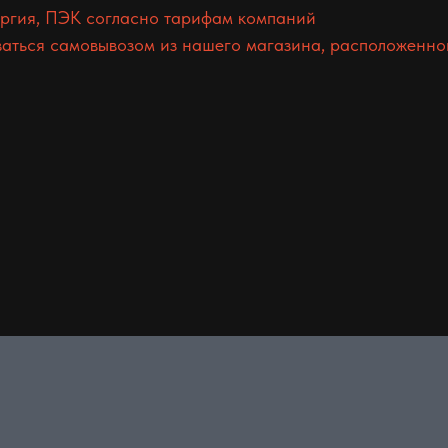
гия, ПЭК согласно тарифам компаний
аться самовывозом из нашего магазина, расположенного