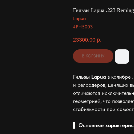
Гильзы Lapua .223 Reming
Lapua
4PH5003
23300,00
р.
В КОРЗИНУ
Гильзы Lapua
в калибре 
и релоадеров, ценящих в
отличаются исключитель
геометрией, что позволя
стабильности при самос
▌ Основные характерис