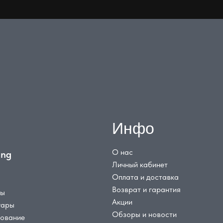
Инфо
О нас
ing
Личный кабинет
Оплата и доставка
Возврат и гарантия
цы
Акции
уары
Обзоры и новости
дование