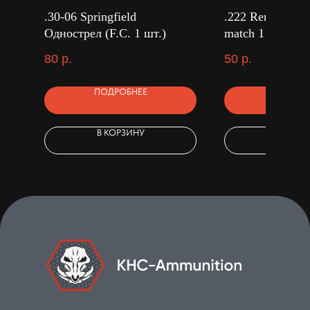
.30-06 Springfield
.222 Rem. Одно
Однострел (F.C. 1 шт.)
match 1 шт.)
80
р.
50
р.
ПОДРОБНЕЕ
ПОДРОБ
В КОРЗИНУ
В КОРЗ