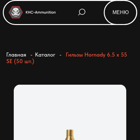
МЕНЮ
Html code will be here
Главная
-
Каталог
-
Гильзы Hornady 6.5 x 55
SE (50 шт.)