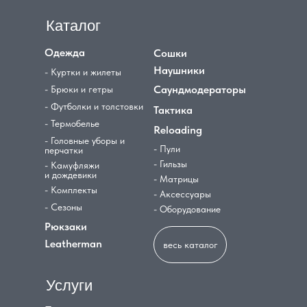
Каталог
Одежда
Сошки
Наушники
- Куртки и жилеты
Саундмодераторы
- Брюки и гетры
- Футболки и толстовки
Тактика
- Термобелье
Reloading
- Головные уборы и
- Пули
перчатки
- Гильзы
- Камуфляжи
и дождевики
- Матрицы
- Комплекты
- Аксессуары
- Сезоны
- Оборудование
Рюкзаки
Leatherman
весь каталог
Услуги