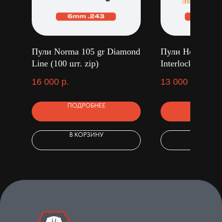
Пули Norma 105 gr Diamond
Пули Hornady 1
Line (100 шт. zip)
Interlock (100 ш
16 000
р.
13 000
р.
ПОДРОБНЕЕ
ПОДРОБ
В КОРЗИНУ
В КОРЗ