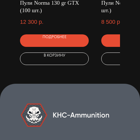
Пули Norma 130 gr GTX
Пули Norma 250
(100 шт.)
шт.)
12 300
р.
8 500
р.
ПОДРОБНЕЕ
ПОДРОБ
В КОРЗИНУ
В КОРЗ