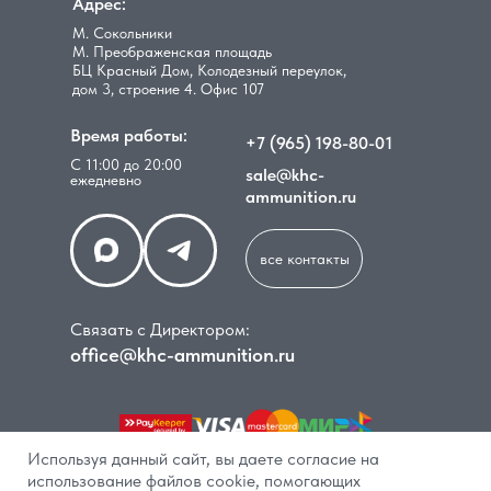
Адрес:
М. Сокольники
М. Преображенская площадь
БЦ Красный Дом, Колодезный переулок,
дом 3, строение 4. Офис 107
Время работы:
+7 (965) 198-80-01
С 11:00 до 20:00
sale@khc-
ежедневно
ammunition.ru
все контакты
Связать с Директором:
office@khc-ammunition.ru
Используя данный сайт, вы даете согласие на
использование файлов cookie, помогающих