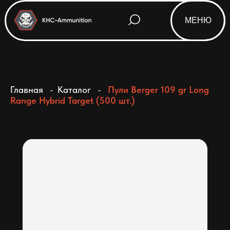
МЕНЮ
Html code will be here
Главная
-
Каталог
-
Пули Berger 109 gr Long
Range Hybrid Target (500 шт.)