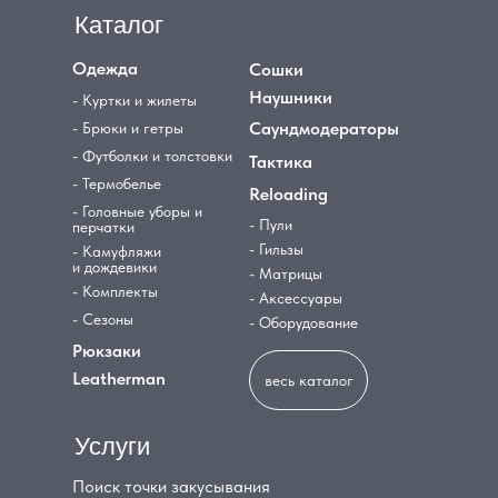
Каталог
Одежда
Сошки
Наушники
- Куртки и жилеты
Саундмодераторы
- Брюки и гетры
- Футболки и толстовки
Тактика
- Термобелье
Reloading
- Головные уборы и
- Пули
перчатки
- Гильзы
- Камуфляжи
и дождевики
- Матрицы
- Комплекты
- Аксессуары
- Сезоны
- Оборудование
Рюкзаки
Leatherman
весь каталог
Услуги
Поиск точки закусывания