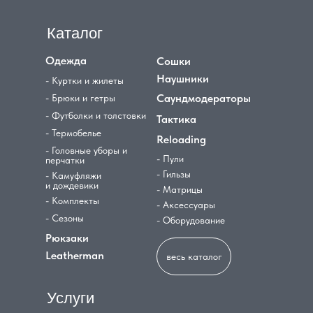
Каталог
Одежда
Сошки
Наушники
- Куртки и жилеты
Саундмодераторы
- Брюки и гетры
- Футболки и толстовки
Тактика
- Термобелье
Reloading
- Головные уборы и
- Пули
перчатки
- Гильзы
- Камуфляжи
и дождевики
- Матрицы
- Комплекты
- Аксессуары
- Сезоны
- Оборудование
Рюкзаки
Leatherman
весь каталог
Услуги