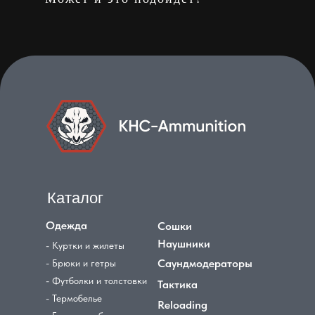
Каталог
Одежда
Сошки
Наушники
- Куртки и жилеты
Саундмодераторы
- Брюки и гетры
- Футболки и толстовки
Тактика
- Термобелье
Reloading