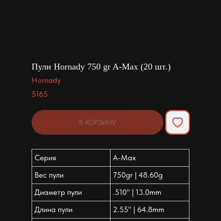
Пули Hornady 750 gr A-Max (20 шт.)
Hornady
5165
В КОРЗИНУ
Серия
A-Max
Вес пули
750gr | 48.60g
Диаметр пули
.510" | 13.0mm
Длина пули
2.55" | 64.8mm