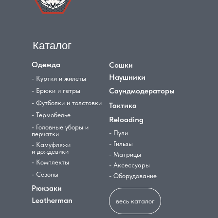
Каталог
Одежда
Сошки
Наушники
- Куртки и жилеты
Саундмодераторы
- Брюки и гетры
- Футболки и толстовки
Тактика
- Термобелье
Reloading
- Головные уборы и
- Пули
перчатки
- Гильзы
- Камуфляжи
и дождевики
- Матрицы
- Комплекты
- Аксессуары
- Сезоны
- Оборудование
Рюкзаки
Leatherman
весь каталог