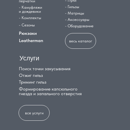
- Пули
перчатки
- Гильзы
- Камуфляжи
и дождевики
- Матрицы
- Комплекты
- Аксессуары
- Сезоны
- Оборудование
Рюкзаки
Leatherman
весь каталог
Услуги
Поиск точки закусывания
Отжиг гильз
Триминг гильз
Формирование капсюльного
гнезда и запального отверстия
все услуги