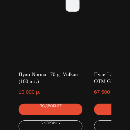
Пули Norma 170 gr Vulkan
Пули Lapua 220 
(100 шт.)
OTM GB551 (50
10 000
р.
67 500
р.
ПОДРОБНЕЕ
ПОДРОБ
В КОРЗИНУ
В КОРЗ