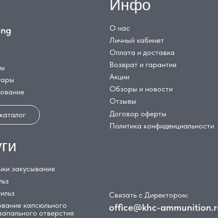
Инфо
О нас
ing
Личный кабинет
Оплата и доставка
Возврат и гарантия
цы
Акции
уары
Обзоры и новости
дование
Отзывы
Договор оферты
 каталог
Политика конфиденциальности
уги
чки закусывания
льз
гильз
Связать с Директором:
вание капсюльного
office@khc-ammunition.r
 запального отверстия