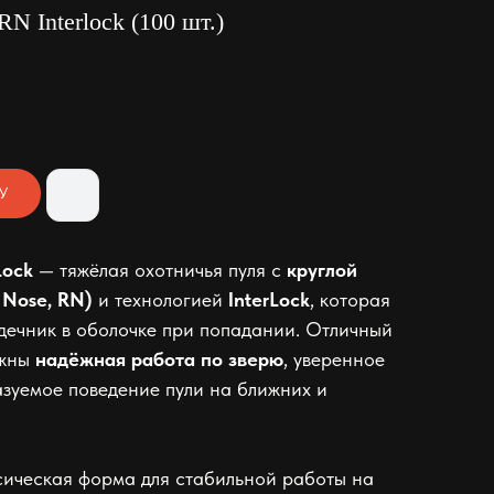
N Interlock (100 шт.)
У
Lock
— тяжёлая охотничья пуля с
круглой
 Nose, RN)
и технологией
InterLock
, которая
дечник в оболочке при попадании. Отличный
ажны
надёжная работа по зверю
, уверенное
зуемое поведение пули на ближних и
ссическая форма для стабильной работы на