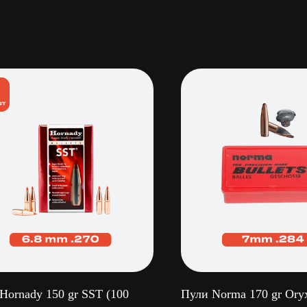
Hornady 150 gr SST (100
Пули Norma 170 gr Oryx