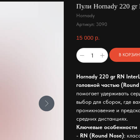
Пули Hornady 220 gr R
Hornady
Артикул:
3090
15 000
р.
В КОРЗИН
Hornady 220 gr RN Inter
головной частью (Round
помогает удерживать сер
выбор для сборок, где в
проникновение и предска
средних дистанциях.
Ключевые особенности
-
RN (Round Nose)
: кла