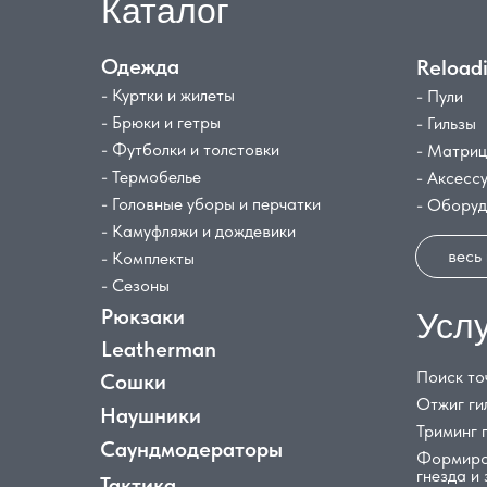
Каталог
Одежда
Reload
- Куртки и жилеты
- Пули
- Брюки и гетры
- Гильзы
- Футболки и толстовки
- Матри
- Термобелье
- Аксесс
- Головные уборы и перчатки
- Обору
- Камуфляжи и дождевики
весь
- Комплекты
- Сезоны
Рюкзаки
Усл
Leatherman
Поиск то
Сошки
Отжиг ги
Наушники
Триминг 
Саундмодераторы
Формиро
гнезда и
Тактика