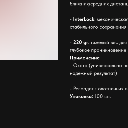
ближних/средних дистан
-
InterLock
: механическа
стабильного сохранения
-
220 gr
: тяжёлый вес для
глубокое проникновение 
Применение
- Охота (универсально п
надёжный результат)
- Релоадинг охотничьих 
Упаковка:
100 шт.