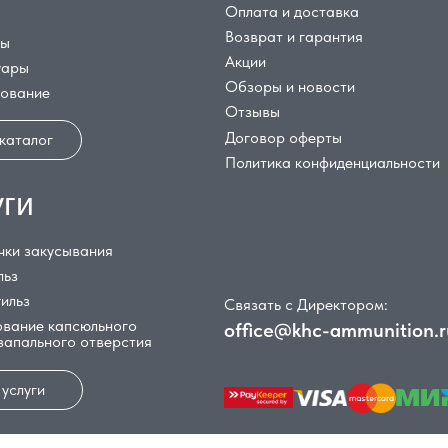
Оплата и доставка
Возврат и гарантия
цы
Акции
уары
Обзоры и новости
дование
Отзывы
Договор оферты
 каталог
Политика конфиденциальности
уги
чки закусывания
льз
гильз
Связать с Директором:
вание капсюльного
office@khc-ammunition.r
 запального отверстия
 услуги