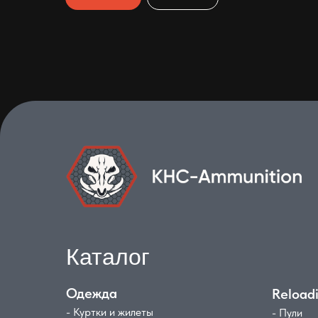
Каталог
Одежда
Reload
- Куртки и жилеты
- Пули