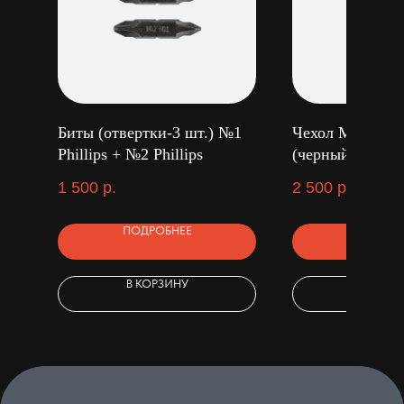
Биты (отвертки-3 шт.) №1
Чехол Molle She
Phillips + №2 Phillips
(черный)
1 500
р.
2 500
р.
ПОДРОБНЕЕ
ПОДРОБ
В КОРЗИНУ
В КОРЗ