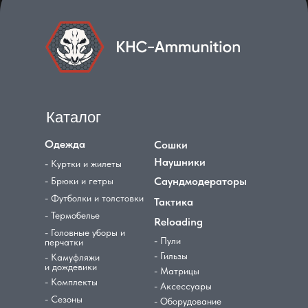
Каталог
Одежда
Сошки
Наушники
- Куртки и жилеты
Саундмодераторы
- Брюки и гетры
- Футболки и толстовки
Тактика
- Термобелье
Reloading
- Головные уборы и
- Пули
перчатки
- Гильзы
- Камуфляжи
и дождевики
- Матрицы
- Комплекты
- Аксессуары
- Сезоны
- Оборудование