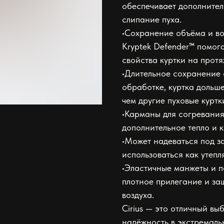
обеспечивает дополнител
слипание пуха.
•Сохранение объёма и в
Kryptek Defender™ помог
свойства куртки на прот
•Длительное сохранение 
обработке, куртка дольше
чем другие пуховые куртк
•Карманы для согревания
дополнительное тепло и 
•Может надеваться под з
использоваться как утеп
•Эластичные манжеты и п
плотное прилегание и з
воздуха.
Cirius — это отличный выб
надёжность в экстремаль