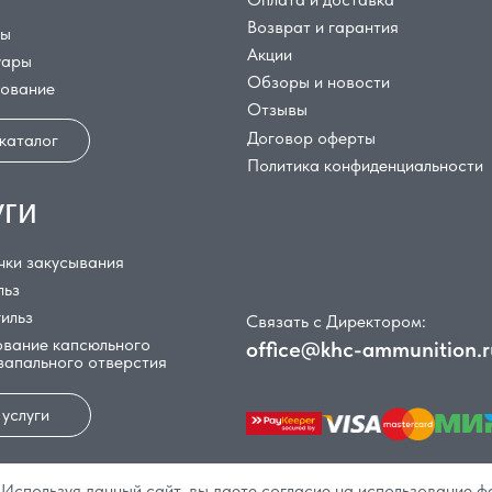
Возврат и гарантия
цы
Акции
уары
Обзоры и новости
дование
Отзывы
Договор оферты
 каталог
Политика конфиденциальности
уги
чки закусывания
льз
гильз
Связать с Директором:
вание капсюльного
office@khc-ammunition.r
 запального отверстия
 услуги
Используя данный сайт, вы даете согласие на использование ф