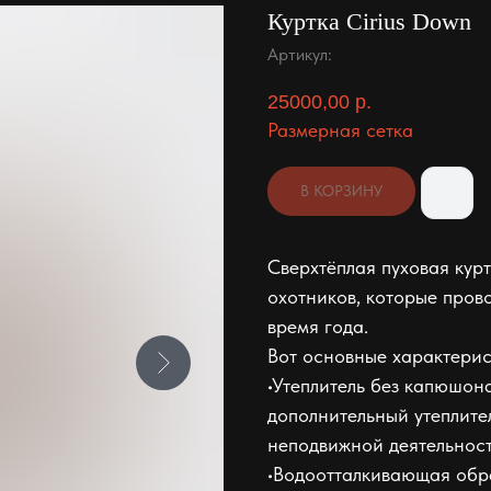
Куртка Cirius Down
Артикул:
25000,00
р.
Размерная сетка
В КОРЗИНУ
Сверхтёплая пуховая курт
охотников, которые пров
время года.
Вот основные характерис
•Утеплитель без капюшона
дополнительный утеплите
неподвижной деятельност
•Водоотталкивающая обра