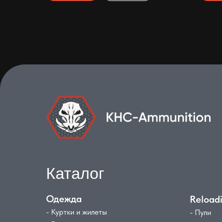
Каталог
Одежда
Reload
- Куртки и жилеты
- Пули