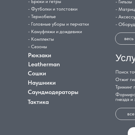
- Брюки и гетры
- Гильзы
- Футболки и толстовки
- Матри
- Термобелье
- Аксесс
- Головные уборы и перчатки
- Обору
- Камуфляжи и дождевики
весь
- Комплекты
- Сезоны
Рюкзаки
Усл
Leatherman
Поиск то
Сошки
Отжиг ги
Наушники
Триминг 
Саундмодераторы
Формиро
гнезда и
Тактика
все