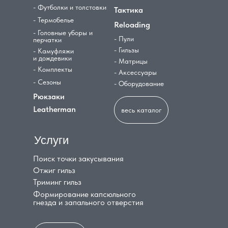
- Футболки и толстовки
Тактика
- Термобелье
Reloading
- Головные уборы и
- Пули
перчатки
- Гильзы
- Камуфляжи
и дождевики
- Матрицы
- Комплекты
- Аксессуары
- Сезоны
- Оборудование
Рюкзаки
Leatherman
весь каталог
Услуги
Поиск точки закусывания
Отжиг гильз
Триминг гильз
Формирование капсюльного
гнезда и запального отверстия