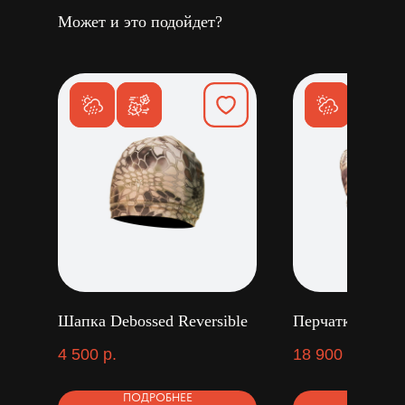
Может и это подойдет?
Шапка Debossed Reversible
Перчатки Gyes
4 500
р.
18 900
р.
ПОДРОБНЕЕ
ПОДРОБ