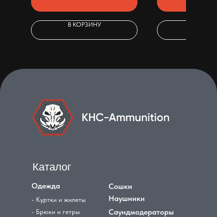
В КОРЗИНУ
В КОРЗ
Каталог
Одежда
Сошки
Наушники
- Куртки и жилеты
Саундмодераторы
- Брюки и гетры