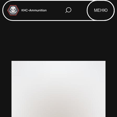
МЕНЮ
Html code will be here