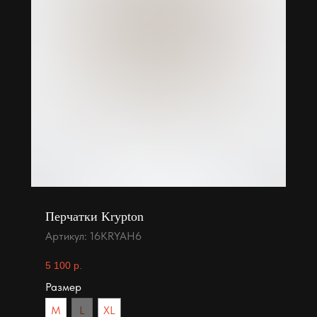
Перчатки Krypton
Артикул:
16KRYAH6
5 100
р.
Размер
M
L
XL