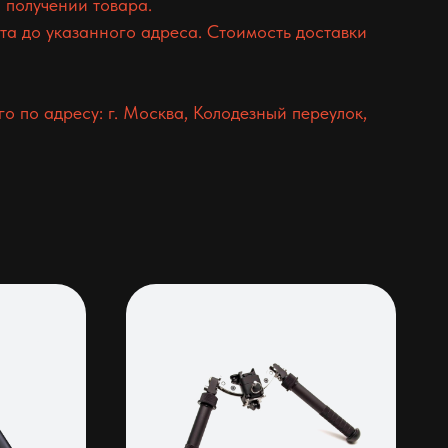
 получении товара.
а до указанного адреса. Стоимость доставки
 по адресу: г. Москва, Колодезный переулок,