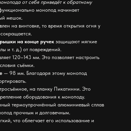
монопода от себя приведёт к обратному
функционально монопод начинает
вый мешок.
лен на винтовке, то время открытия огня у
 сокращается.
рышки на конце ручек
защищают мягкие
ы и т. д.) от повреждений.
ляет 120–143 мм. Это позволяет настроить
словия съёмки.
е
— 98 мм. Благодаря этому монопод
ортировать.
росъёмное, на планку Пикатинни. Это
репление оборудования к моноподу.
ный термоупрочнённый алюминиевый сплав
онопод прочным и долговечным.
кий, что облегчает его использование и