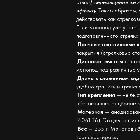
ствол), перемещение же 
эффекту.
Таким образом, 
действовать как стрелко
Если монопод уже установ
подготовленного стрелка
·
Прочные пластиковые к
покрытия (стрелковые стол
·
Диапазон высоты
состав
монопод под различные у
·
Длина в сложенном вид
удобно хранить и трансп
·
Тип крепления
— не быст
обеспечивает надёжное к
·
Материал
— анодирован
(6061 Т6). Это делает м
·
Вес
— 235 г. Монопод лёг
транспортировку.