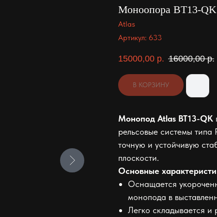
Моноопора BT13-QK
Atlas
Артикул:
633
15000,00
р.
16000,00
р.
В КОРЗИНУ
Монопод Atlas BT13-QK
рельсовые системы типа P
точную и устойчивую ста
плоскости.
Основные характеристи
Оснащается укороченн
монопода в выставлен
Легко складывается и 