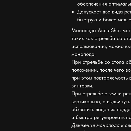
обеспечения оптималь
Допускает два вида ре
быструю и более медл
Моноподы Accu-Shot могу
таких как стрельба со ст
использования, можно вы
монопода.
При стрельбе со стола о
положении, после чего во
при этом повторяемость 
винтовки.
При стрельбе с земли ре
вертикально, а выдвинут
обхватить ладонью подде
и быстро регулировать п
Движение монопода к себ