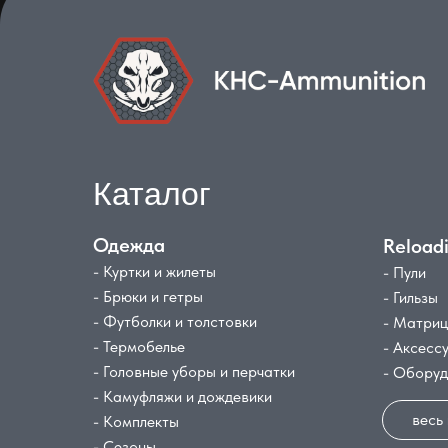
Каталог
Одежда
Reload
- Куртки и жилеты
- Пули
- Брюки и гетры
- Гильзы
- Футболки и толстовки
- Матри
- Термобелье
- Аксесс
- Головные уборы и перчатки
- Обору
- Камуфляжи и дождевики
весь
- Комплекты
- Сезоны