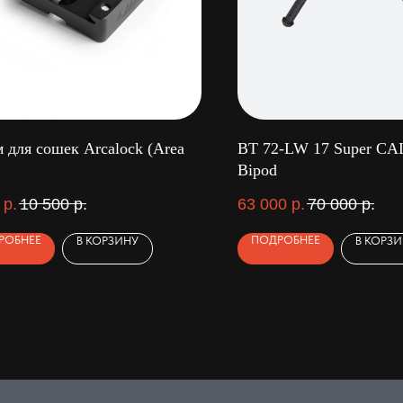
 для сошек Arcalock (Area
BT 72-LW 17 Super CAL
Bipod
р.
10 500
р.
63 000
р.
70 000
р.
РОБНЕЕ
ПОДРОБНЕЕ
В КОРЗИНУ
В КОРЗ