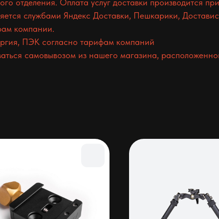
о отделения. Оплата услуг доставки производится при
ется службами Яндекс Доставки, Пешкарики, Доставист
фам компании.
гия, ПЭК согласно тарифам компаний
аться самовывозом из нашего магазина, расположенного