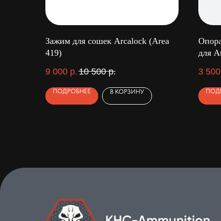
Зажим для сошек Arcalock (Area
Опора
419)
для A
9 000
р.
10 500
р.
3 500
ПОДРОБНЕЕ
ПОД
В КОРЗИНУ