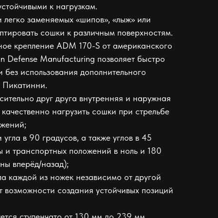
устойчивыми к нагрузкам.
 легко заменяемых «шипов», «лыж» или
аптировать сошки к различным поверхностям.
ое крепление ADM 170-S от американского
n Defense Manufacturing позволяет быстро
и без использования дополнительного
у Пикатинни.
ительно друг друга внутренняя и наружная
 качественно нагрузить сошки при стрельбе
ожений;
угла в 90 градусов, а также углов в 45
ы и транспортных положений в ноль и 180
ны вперёд/назад);
а каждой из ножек независимо от другой
т возможности создания устойчивых позиций
ется ступенчато от 130 мм до 239 мм.