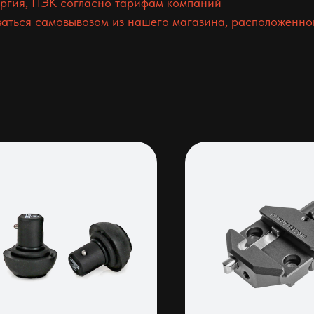
гия, ПЭК согласно тарифам компаний
аться самовывозом из нашего магазина, расположенного