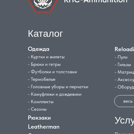
Каталог
Одежда
Reload
- Куртки и жилеты
- Пули
- Брюки и гетры
- Гильзы
- Футболки и толстовки
- Матри
- Термобелье
- Аксесс
- Головные уборы и перчатки
- Обору
- Камуфляжи и дождевики
весь
- Комплекты
- Сезоны
Рюкзаки
Усл
Leatherman