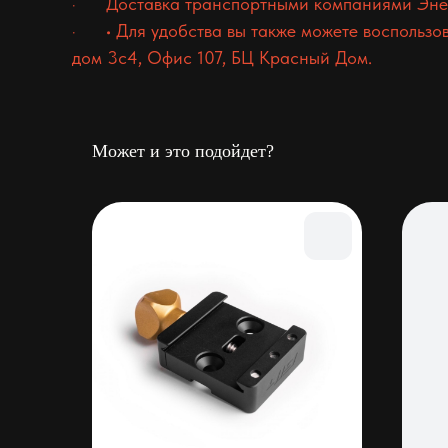
· Доставка транспортными компаниями Энер
· • Для удобства вы также можете воспользов
дом 3с4, Офис 107, БЦ Красный Дом.
Может и это подойдет?