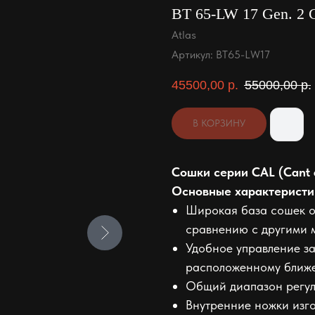
BT 65-LW 17 Gen. 2 
Atlas
Артикул:
BT65-LW17
45500,00
р.
55000,00
р.
В КОРЗИНУ
Сошки серии CAL (Cant 
Основные характеристи
Широкая база сошек о
сравнению с другими 
Удобное управление за
расположенному ближе 
Общий диапазон регули
Внутренние ножки изго