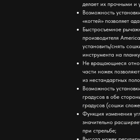
делает их прочными и 
Возможность установки
«когтей» позволяет ад
Быстросъемное рычажн
производителя America
установить/снять сошк
инструмента на планк
Не вращающиеся относ
части ножек позволяют
из нестандартных пол
Возможность установки 
градусов в обе сторон
градусов (сошки сложе
Функция изменения угл
значительно расширяе
при стрельбе;
Высота ножек регулиру