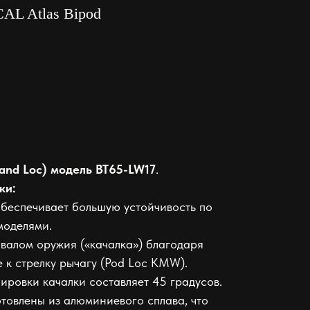
CAL Atlas Bipod
and Loc) модель BT65-LW17
.
ки:
беспечивает большую устойчивость по
моделями.
валом оружия («качалка») благодаря
к стрелку рычагу (Pod Loc KMW).
ровки качалки составляет 45 градусов.
товлены из алюминиевого сплава, что